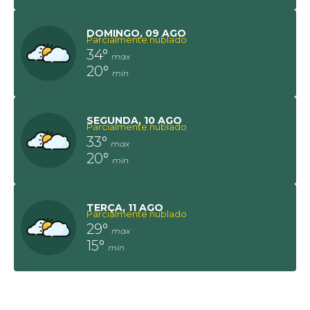
DOMINGO
09 AGO
Parcialmente nublado
34°
20°
SEGUNDA
10 AGO
Parcialmente nublado
33°
20°
TERÇA
11 AGO
Parcialmente nublado
29°
15°