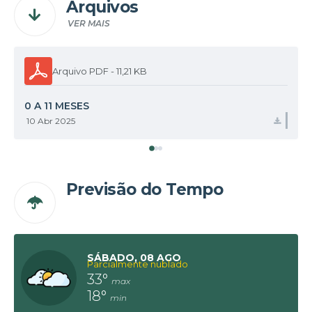
Arquivos
VER MAIS
PDF
11,21 KB
0 A 11 MESES
10 Abr 2025
BAIX
Previsão do Tempo
SÁBADO
08 AGO
Parcialmente nublado
33°
18°