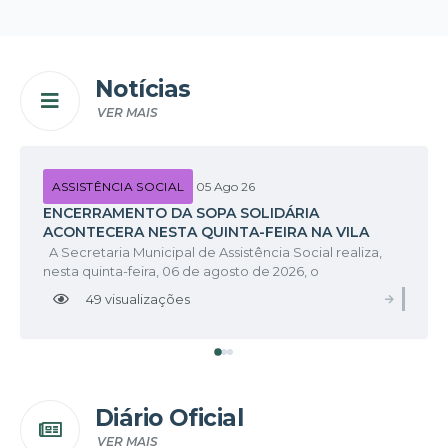
Notícias
VER MAIS
ASSISTÊNCIA SOCIAL
05 Ago 26
ENCERRAMENTO DA SOPA SOLIDÁRIA
ACONTECERA NESTA QUINTA-FEIRA NA VILA
NICOLAU
A Secretaria Municipal de Assistência Social realiza,
nesta quinta-feira, 06 de agosto de 2026, o
encerramento de mais uma etapa da Sopa Solidária,
49
visualizações
VER M
projeto desenvolvido com o objetivo de levar alimento,
acolhimento e fortalecer os...
Diário Oficial
VER MAIS