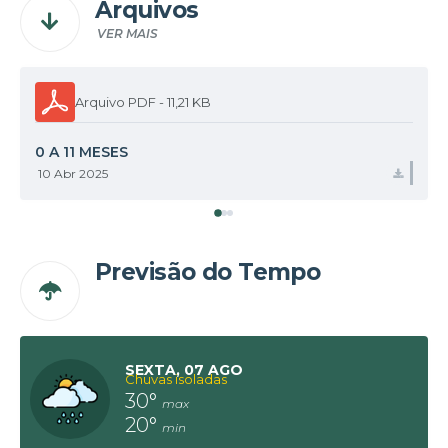
Arquivos
VER MAIS
PDF
11,21 KB
0 A 11 MESES
10 Abr 2025
BAIX
Previsão do Tempo
SEXTA
07 AGO
Chuvas isoladas
30°
20°