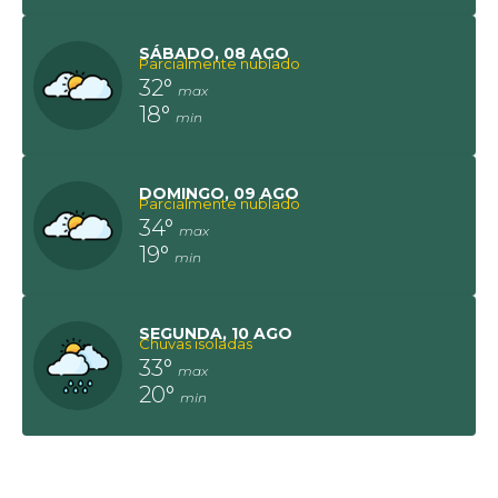
SÁBADO
08 AGO
Parcialmente nublado
32°
18°
DOMINGO
09 AGO
Parcialmente nublado
34°
19°
SEGUNDA
10 AGO
Chuvas isoladas
33°
20°