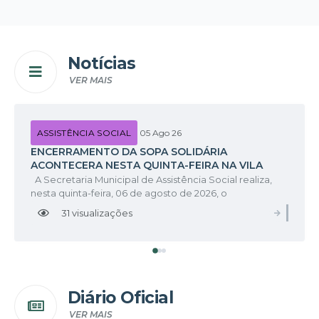
Notícias
VER MAIS
ASSISTÊNCIA SOCIAL
05 Ago 26
ENCERRAMENTO DA SOPA SOLIDÁRIA
ACONTECERA NESTA QUINTA-FEIRA NA VILA
NICOLAU
A Secretaria Municipal de Assistência Social realiza,
nesta quinta-feira, 06 de agosto de 2026, o
encerramento de mais uma etapa da Sopa Solidária,
31
visualizações
VER M
projeto desenvolvido com o objetivo de levar alimento,
acolhimento e fortalecer os...
Diário Oficial
VER MAIS